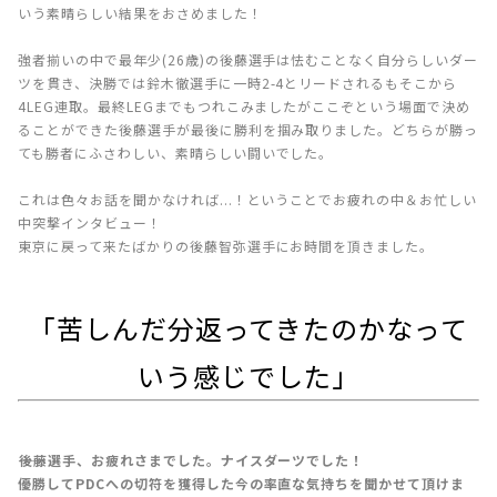
いう素晴らしい結果をおさめました！
強者揃いの中で最年少(26歳)の後藤選手は怯むことなく自分らしいダー
ツを貫き、決勝では鈴木徹選手に一時2-4とリードされるもそこから
4LEG連取。最終LEGまでもつれこみましたがここぞという場面で決め
ることができた後藤選手が最後に勝利を掴み取りました。どちらが勝っ
ても勝者にふさわしい、素晴らしい闘いでした。
これは色々お話を聞かなければ...！ということでお疲れの中＆お忙しい
中突撃インタビュー！
東京に戻って来たばかりの後藤智弥選手にお時間を頂きました。
「苦しんだ分返ってきたのかなって
いう感じでした」
――後藤選手、お疲れさまでした。ナイスダーツでした！
優勝してPDCへの切符を獲得した今の率直な気持ちを聞かせて頂けま