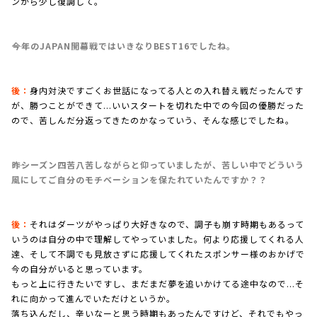
ンから少し復調して。
――今年のJAPAN開幕戦ではいきなりBEST16でしたね。
後：
身内対決ですごくお世話になってる人との入れ替え戦だったんです
が、勝つことができて...いいスタートを切れた中での今回の優勝だった
ので、苦しんだ分返ってきたのかなっていう、そんな感じでしたね。
――昨シーズン四苦八苦しながらと仰っていましたが、苦しい中でどういう
風にしてご自分のモチベーションを保たれていたんですか？？
後：
それはダーツがやっぱり大好きなので、調子も崩す時期もあるって
いうのは自分の中で理解してやっていました。何より応援してくれる人
達、そして不調でも見放さずに応援してくれたスポンサー様のおかげで
今の自分がいると思っています。
もっと上に行きたいですし、まだまだ夢を追いかけてる途中なので...そ
れに向かって進んでいただけというか。
落ち込んだし、辛いなーと思う時期もあったんですけど、それでもやっ