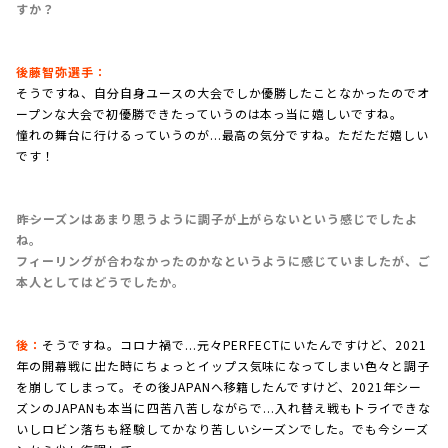
すか？
後藤智弥選手：
そうですね、自分自身ユースの大会でしか優勝したことなかったのでオ
ープンな大会で初優勝できたっていうのは本っ当に嬉しいですね。
憧れの舞台に行けるっていうのが...最高の気分ですね。ただただ嬉しい
です！
――昨シーズンはあまり思うように調子が上がらないという感じでしたよ
ね。
フィーリングが合わなかったのかなというように感じていましたが、ご
本人としてはどうでしたか。
後：
そうですね。コロナ禍で...元々PERFECTにいたんですけど、2021
年の開幕戦に出た時にちょっとイップス気味になってしまい色々と調子
を崩してしまって。その後JAPANへ移籍したんですけど、2021年シー
ズンのJAPANも本当に四苦八苦しながらで...入れ替え戦もトライできな
いしロビン落ちも経験してかなり苦しいシーズンでした。でも今シーズ