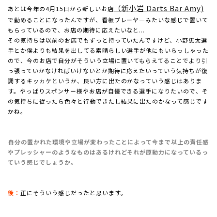
（新小岩 Darts Bar Amy)
あとは今年の4月15日から新しいお店
で勤めることになったんですが、看板プレーヤ―みたいな感じで置いて
もらっているので、お店の期待に応えたいなと...
その気持ちは以前のお店でもずっと持っていたんですけど、小野恵太選
手とか僕よりも結果を出してる素晴らしい選手が他にもいらっしゃった
ので、今のお店で自分がそういう立場に置いてもらえてることでより引
っ張っていかなければいけないとか期待に応えたいっていう気持ちが復
調するキッカケというか、良い方に出たのかなっていう感じはありま
す。やっぱりスポンサー様やお店が自慢できる選手になりたいので、そ
の気持ちに従ったら色々と行動できたし結果に出たのかなって感じです
かね。
――自分の置かれた環境や立場が変わったことによって今まで以上の責任感
やプレッシャーのようなものはあるけれどそれが原動力になっているっ
ていう感じでしょうか。
後：
正にそういう感じだったと思います。