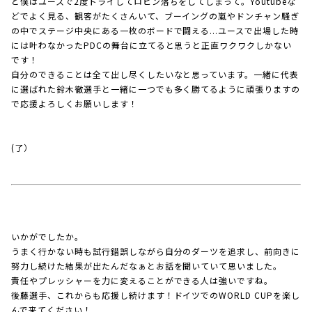
ど僕はユースで2度トライしてロビン落ちをしてしまって。Youtubeな
どでよく見る、観客がたくさんいて、ブーイングの嵐やドンチャン騒ぎ
の中でステージ中央にある一枚のボードで闘える...ユースで出場した時
には叶わなかったPDCの舞台に立てると思うと正直ワクワクしかない
です！
自分のできることは全て出し尽くしたいなと思っています。一緒に代表
に選ばれた鈴木徹選手と一緒に一つでも多く勝てるように頑張りますの
で応援よろしくお願いします！
(了）
いかがでしたか。
うまく行かない時も試行錯誤しながら自分のダーツを追求し、前向きに
努力し続けた結果が出たんだなぁとお話を聞いていて思いました。
責任やプレッシャーを力に変えることができる人は強いですね。
後藤選手、これからも応援し続けます！ドイツでのWORLD CUPを楽し
んで来てください！