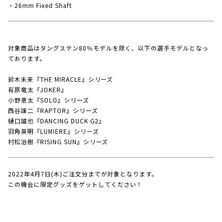
・26mm Fixed Shaft
対象商品はタングステン80％モデルを除く、以下の選手モデルとなっ
ております。
鈴木未来『THE MIRACLE』シリーズ
有原竜太『JOKER』
小野恵太『SOLO』シリーズ
西谷譲二『RAPTOR』シリーズ
樋口雄也『DANCING DUCK G2』
羽角英明『LUMIERE』シリーズ
村松治樹『RISING SUN』シリーズ
2022年4月7日(木)ご注文分までが対象となります。
この機会に限定グッズをゲットしてください！