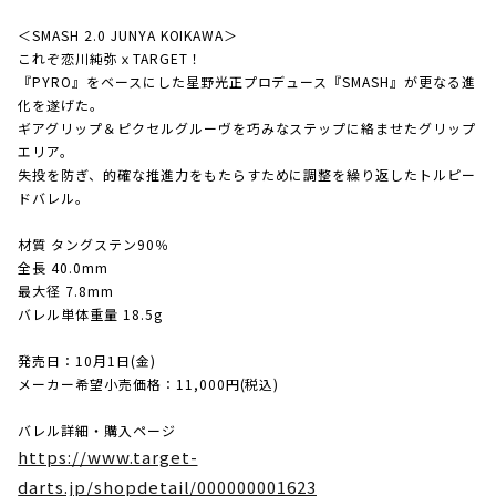
＜SMASH 2.0 JUNYA KOIKAWA＞
これぞ恋川純弥ｘTARGET！
『PYRO』をベースにした星野光正プロデュース『SMASH』が更なる進
化を遂げた。
ギアグリップ＆ピクセルグルーヴを巧みなステップに絡ませたグリップ
エリア。
失投を防ぎ、的確な推進力をもたらすために調整を繰り返したトルピー
ドバレル。
材質 タングステン90％
全長 40.0mm
最大径 7.8mm
バレル単体重量 18.5g
発売日：10月1日(金)
メーカー希望小売価格：11,000円(税込)
バレル詳細・購入ページ
https://www.target-
darts.jp/shopdetail/000000001623