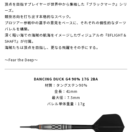
頂点を目指すプレイヤーが世界中から集結した『ブラックマーク』シリ
ーズ。
競技志向を打ち出す本格的なスペック。
プロツアー参戦中の選手の意見をベースに、それぞれの個性的なダーツ
バレルを構築。
深く暗い海での海賊の航海をイメージしたヴィジュアルの『8FLIGHT＆
SHAFT』が付属。
海賊たちは頂点を目指し、更なる飛躍をその手にする。
～Fear the Deep～
DANCING DUCK G4 90% 17G 2BA
材質：タングステン90%
全長：41mm
最大径：7.5mm
バレル単体重量：17g