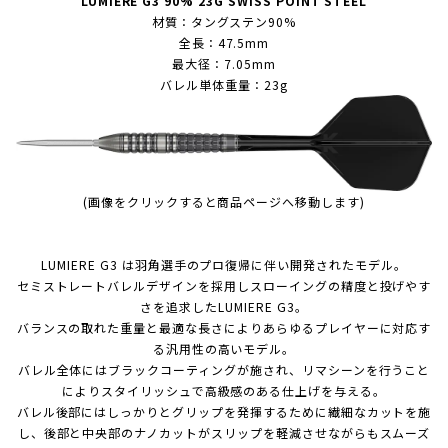
LUMIERE G3 90% 23G SWISS POINT STEEL
材質：タングステン90%
全長：47.5mm
最大径：7.05mm
バレル単体重量：23g
(画像をクリックすると商品ページへ移動します)
LUMIERE G3 は羽角選手のプロ復帰に伴い開発されたモデル。
セミストレートバレルデザインを採用しスローイングの精度と投げやす
さを追求したLUMIERE G3。
バランスの取れた重量と最適な長さによりあらゆるプレイヤーに対応す
る汎用性の高いモデル。
バレル全体にはブラックコーティングが施され、リマシーンを行うこと
によりスタイリッシュで高級感のある仕上げを与える。
バレル後部にはしっかりとグリップを発揮するために繊細なカットを施
し、後部と中央部のナノカットがスリップを軽減させながらもスムーズ