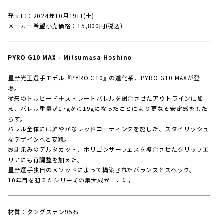
発売日：2024年10月19日(土)
メーカー希望小売価格：15,800円(税込)
PYRO G10 MAX - Mitsumasa Hoshino
星野光正選手モデル『PYRO G10』の進化系、PYRO G10 MAXが登
場。
従来のトルピード＋ストレートバレルを融合させたアウトラインに加
え、バレル重量が17gから19gになったことにより更なる安定感をもた
らす。
バレル全体には鮮やかなレッドコーティングを施した、スタイリッシュ
なデザインへと変貌。
お馴染みのデルタカット、ポリゴンサーフェスを複合させたグリップエ
リアにも再調整を加えた。
星野選手独自のメソッドによって構築されたバランスとスペック。
10年目を迎えたシリーズの集大成がここに。
材質：タングステン95％